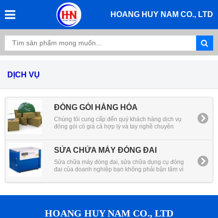
HOANG HUY NAM CO., LTD
DỊCH VỤ
ĐÓNG GÓI HÀNG HÓA
Chúng tôi cung cấp đến quý khách hàng dịch vụ
đóng gói có giá cả hợp lý và tay nghề chuyên
nghiệp nhất
SỬA CHỬA MÁY ĐÓNG ĐAI
Sửa chữa máy đóng đai, sửa chữa dụng cụ đóng
đai của doanh nghiệp bạn không phải bận tâm vì
chúng tôi có đội ngũ kỹ thuật chuyên nghiệp sửa
chữa máy đóng đai của doanh nghiệp
HOANG HUY NAM CO., LTD