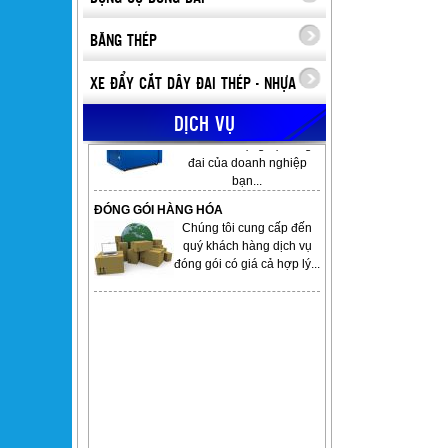
BĂNG THÉP
XE ĐẨY CẮT DÂY ĐAI THÉP - NHỰA
DỊCH VỤ
ĐÓNG GÓI HÀNG HÓA
Chúng tôi cung cấp đến
quý khách hàng dịch vụ
đóng gói có giá cả hợp lý...
SỬA CHỬA MÁY ĐÓNG ĐAI
Sửa chữa máy đóng đai,
sửa chữa dụng cụ đóng
đai của doanh nghiệp
bạn...