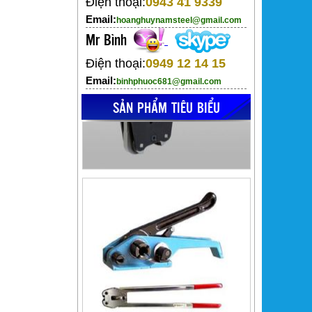
Điện thoại:
0943 41 9339
Email:
hoanghuynamsteel@gmail.com
Mr Bình
Điện thoại:
0949 12 14 15
Email:
binhphuoc681@gmail.com
SẢN PHẨM TIÊU BIỂU