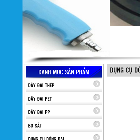
DỤNG CỤ Đ
DANH MỤC SẢN PHẨM
DÂY ĐAI THÉP
DÂY ĐAI PET
DÂY ĐAI PP
BỌ SẮT
DỤNG CỤ ĐÓNG ĐAI