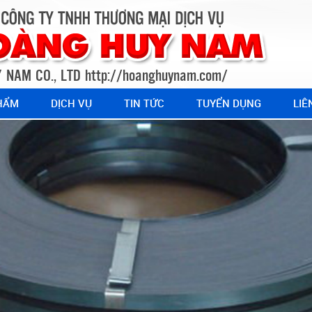
 NAM CO., LTD
http://hoanghuynam.com/
HẨM
DỊCH VỤ
TIN TỨC
TUYỂN DỤNG
LIÊ