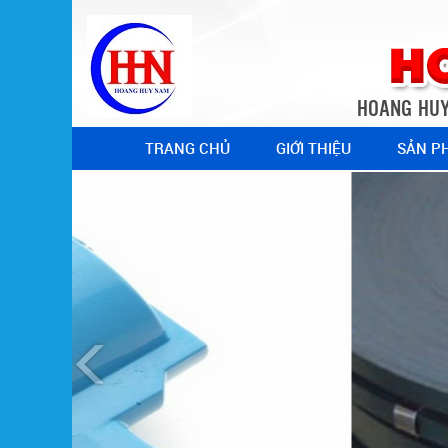
HOANG HUY
TRANG CHỦ
GIỚI THIỆU
SẢN P