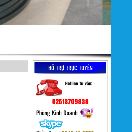
HỖ TRỢ TRỰC TUYẾN
02513709838
Phòng Kinh Doanh