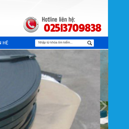
02513709838
N HỆ