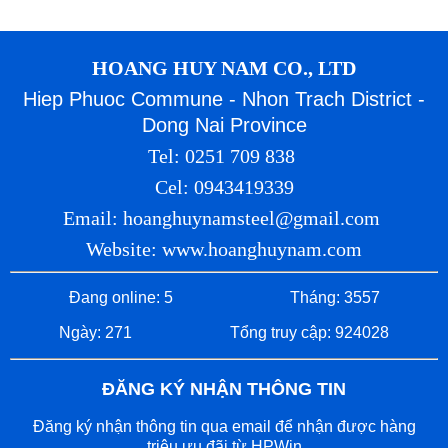
HOANG HUY NAM CO., LTD
Hiep Phuoc Commune - Nhon Trach District -
Dong Nai Province
Tel: 0251 709 838
Cel: 0943419339
Email: hoanghuynamsteel@gmail.com
Website: www.hoanghuynam.com
Đang online: 5
Tháng: 3557
Ngày: 271
Tổng truy cập: 924028
ĐĂNG KÝ NHẬN THÔNG TIN
Đăng ký nhận thông tin qua email để nhận được hàng
triệu ưu đãi từ HPWin