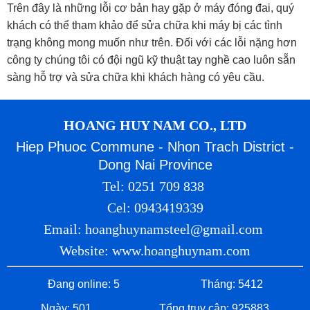
Trên đây là những lỗi cơ bản hay gặp ở máy đóng đai, quý
khách có thể tham khảo để sửa chữa khi máy bị các tình
trạng không mong muốn như trên. Đối với các lỗi nặng hơn
công ty chúng tôi có đội ngũ kỹ thuật tay nghề cao luôn sẵn
sàng hỗ trợ và sửa chữa khi khách hàng có yêu cầu.
HOANG HUY NAM CO., LTD
Hiep Phuoc Commune - Nhon Trach District -
Dong Nai Province
Tel: 0251 709 838
Cel: 0943419339
Email: hoanghuynamsteel@gmail.com
Website: www.hoanghuynam.com
Đang online: 5
Tháng: 5412
Ngày: 501
Tổng truy cập: 925883