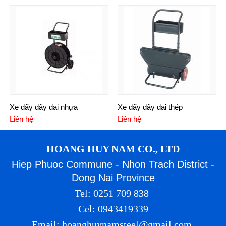
Xe đẩy dây đai nhựa
Xe đẩy dây đai thép
Liên hệ
Liên hệ
HOANG HUY NAM CO., LTD
Hiep Phuoc Commune - Nhon Trach District -
Dong Nai Province
Tel: 0251 709 838
Cel: 0943419339
Email: hoanghuynamsteel@gmail.com