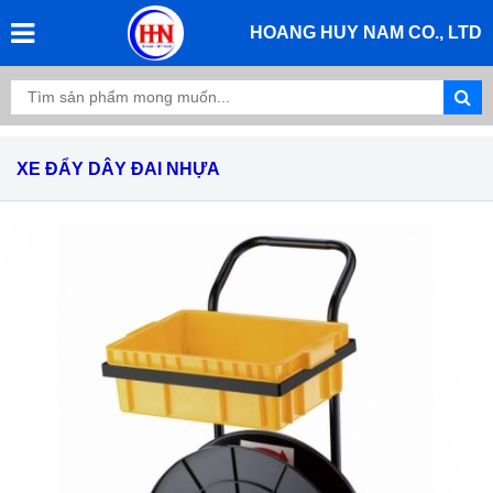
HOANG HUY NAM CO., LTD
XE ĐẨY DÂY ĐAI NHỰA