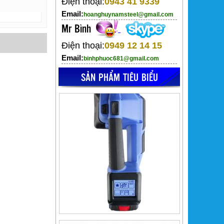
Điện thoại:
0943 41 9339
Email:
hoanghuynamsteel@gmail.com
Mr Bình
Điện thoại:
0949 12 14 15
Email:
binhphuoc681@gmail.com
SẢN PHẨM TIÊU BIỂU