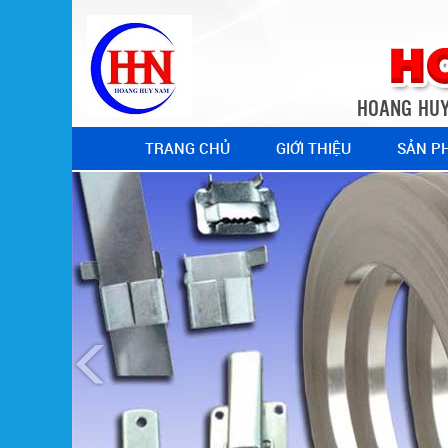
HOANG HUY
TRANG CHỦ
GIỚI THIỆU
SẢN P