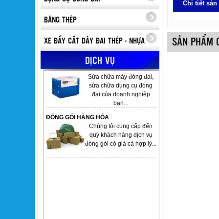
Chi tiết sả
BĂNG THÉP
SẢN PHẨM 
XE ĐẨY CẮT DÂY ĐAI THÉP - NHỰA
SỬA CHỬA MÁY ĐÓNG ĐAI
DỊCH VỤ
Sửa chữa máy đóng đai,
sửa chữa dụng cụ đóng
đai của doanh nghiệp
bạn...
ĐÓNG GÓI HÀNG HÓA
Chúng tôi cung cấp đến
quý khách hàng dịch vụ
đóng gói có giá cả hợp lý...