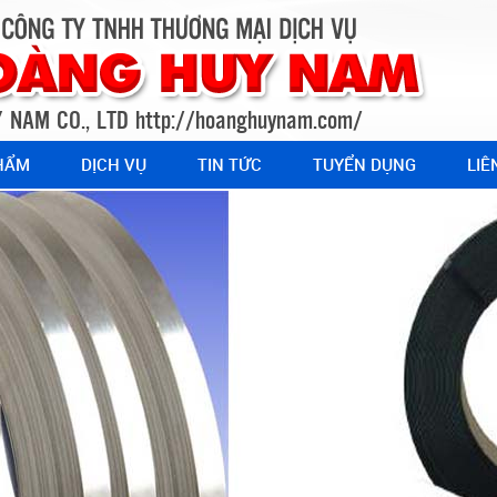
 NAM CO., LTD
http://hoanghuynam.com/
HẨM
DỊCH VỤ
TIN TỨC
TUYỂN DỤNG
LIÊ