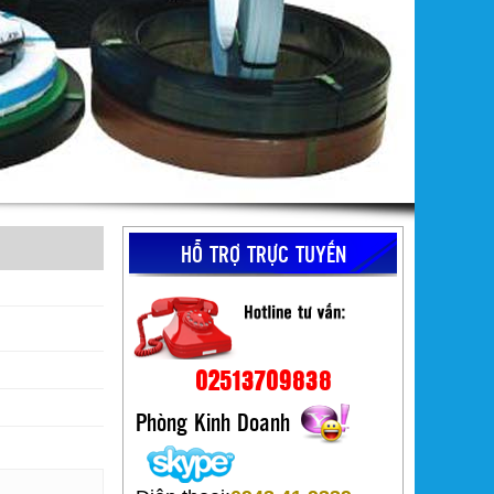
HỖ TRỢ TRỰC TUYẾN
02513709838
Phòng Kinh Doanh