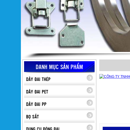
DANH MỤC SẢN PHẨM
DÂY ĐAI THÉP
DÂY ĐAI PET
DÂY ĐAI PP
BỌ SẮT
DỤNG CỤ ĐÓNG ĐAI