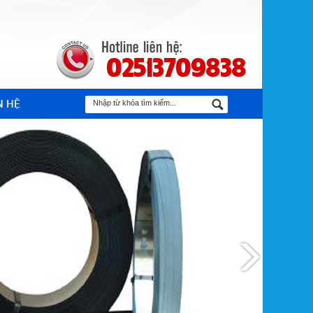
02513709838
N HỆ