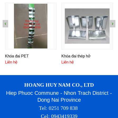
Khóa đai PET
Khóa đai thép hở
Liên hệ
Liên hệ
HOANG HUY NAM CO., LTD
Hiep Phuoc Commune - Nhon Trach District -
Dong Nai Province
Tel: 0251 709 838
Cel: 0943419339