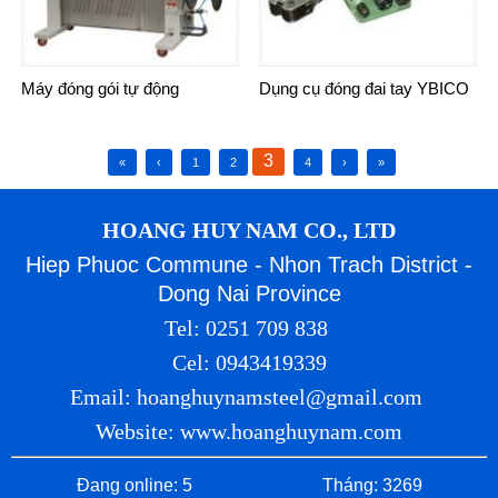
Máy đóng gói tự động
Dụng cụ đóng đai tay YBICO
3
«
‹
1
2
4
›
»
HOANG HUY NAM CO., LTD
Hiep Phuoc Commune - Nhon Trach District -
Dong Nai Province
Tel: 0251 709 838
Cel: 0943419339
Email: hoanghuynamsteel@gmail.com
Website: www.hoanghuynam.com
Đang online: 5
Tháng: 3269