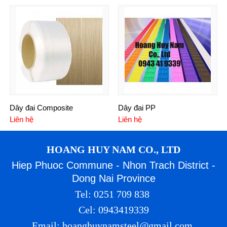
Dây đai Composite
Dây đai PP
Liên hệ
Liên hệ
HOANG HUY NAM CO., LTD
Hiep Phuoc Commune - Nhon Trach District -
Dong Nai Province
Tel: 0251 709 838
Cel: 0943419339
Email: hoanghuynamsteel@gmail.com