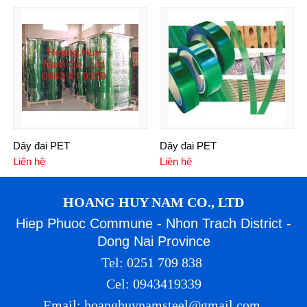
Dây đai PET
Dây đai PET
Liên hệ
Liên hệ
HOANG HUY NAM CO., LTD
Hiep Phuoc Commune - Nhon Trach District -
Dong Nai Province
Tel: 0251 709 838
Cel: 0943419339
Email: hoanghuynamsteel@gmail.com